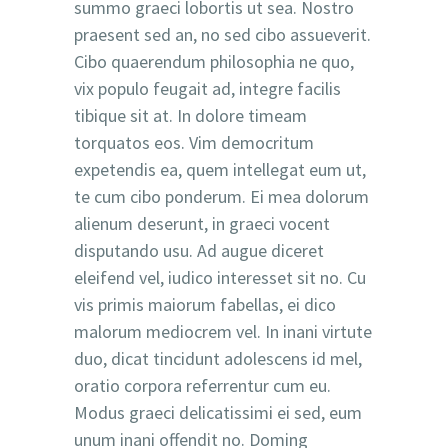
summo graeci lobortis ut sea. Nostro
praesent sed an, no sed cibo assueverit.
Cibo quaerendum philosophia ne quo,
vix populo feugait ad, integre facilis
tibique sit at. In dolore timeam
torquatos eos. Vim democritum
expetendis ea, quem intellegat eum ut,
te cum cibo ponderum. Ei mea dolorum
alienum deserunt, in graeci vocent
disputando usu. Ad augue diceret
eleifend vel, iudico interesset sit no. Cu
vis primis maiorum fabellas, ei dico
malorum mediocrem vel. In inani virtute
duo, dicat tincidunt adolescens id mel,
oratio corpora referrentur cum eu.
Modus graeci delicatissimi ei sed, eum
unum inani offendit no. Doming