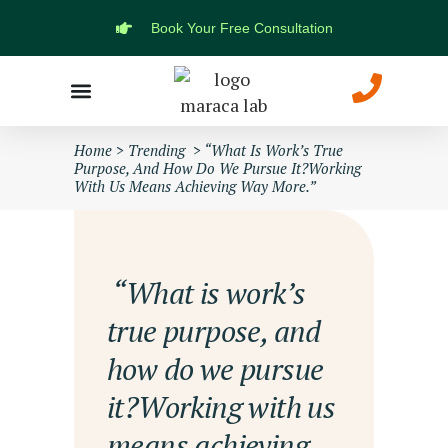
Book Your Free Consultation
Marketing Solutions
Web Development
Home
>
Trending
>
“What Is Work’s True
Purpose, And How Do We Pursue It?Working
With Us Means Achieving Way More.”
— “What is work’s
true purpose, and
how do we pursue
it?Working with us
means achieving