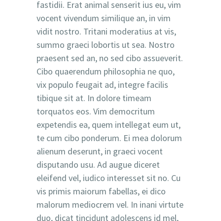
fastidii. Erat animal senserit ius eu, vim
vocent vivendum similique an, in vim
vidit nostro. Tritani moderatius at vis,
summo graeci lobortis ut sea. Nostro
praesent sed an, no sed cibo assueverit.
Cibo quaerendum philosophia ne quo,
vix populo feugait ad, integre facilis
tibique sit at. In dolore timeam
torquatos eos. Vim democritum
expetendis ea, quem intellegat eum ut,
te cum cibo ponderum. Ei mea dolorum
alienum deserunt, in graeci vocent
disputando usu. Ad augue diceret
eleifend vel, iudico interesset sit no. Cu
vis primis maiorum fabellas, ei dico
malorum mediocrem vel. In inani virtute
duo, dicat tincidunt adolescens id mel,