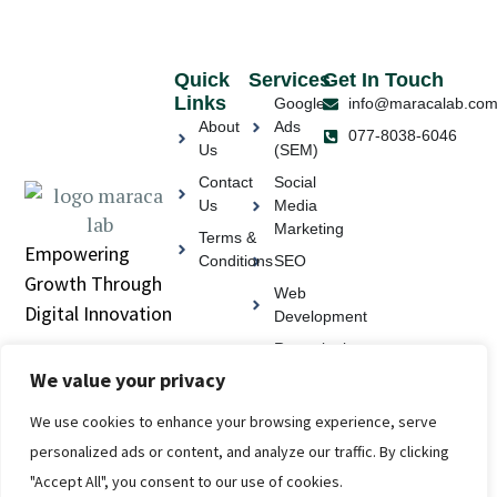
Quick
Services
Get In Touch
Links
Google
info@maracalab.co
About
Ads
077-8038-6046
Us
(SEM)
Contact
Social
Us
Media
Marketing
Terms &
Empowering
Conditions
SEO
Growth Through
Web
Digital Innovation
Development
Remarketing
We value your privacy
Email
Marketing
We use cookies to enhance your browsing experience, serve
personalized ads or content, and analyze our traffic. By clicking
"Accept All", you consent to our use of cookies.